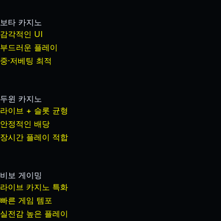
보타 카지노
감각적인 UI
부드러운 플레이
중·저베팅 최적
두윈 카지노
라이브 + 슬롯 균형
안정적인 배당
장시간 플레이 적합
비보 게이밍
라이브 카지노 특화
빠른 게임 템포
실전감 높은 플레이