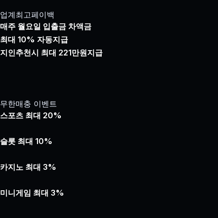
업계최고페이백
매주 월요일 입출금 차액금
최대 10% 자동지급
지인추천시 최대 221만원지급
무한매충 이벤트
스포츠 최대 20%
슬롯 최대 10%
카지노 최대 3%
미니게임 최대 3%