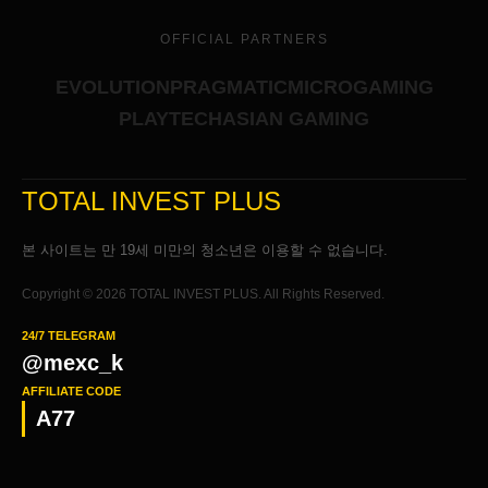
OFFICIAL PARTNERS
EVOLUTION
PRAGMATIC
MICROGAMING
PLAYTECH
ASIAN GAMING
TOTAL INVEST PLUS
본 사이트는 만 19세 미만의 청소년은 이용할 수 없습니다.
Copyright © 2026 TOTAL INVEST PLUS. All Rights Reserved.
24/7 TELEGRAM
@mexc_k
AFFILIATE CODE
A77