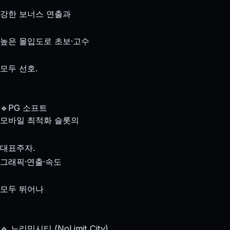
강한 보너스 연출과
높은 몰입도로 초보·고수
모두 선호.
🔹PG 소프트
모바일 최적화 슬롯의
대표주자.
그래픽·연출·속도
모두 뛰어나
🔹 노리밋시티 (NoLimit City)