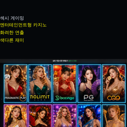
섹시 게이밍
엔터테인먼트형 카지노
화려한 연출
색다른 재미