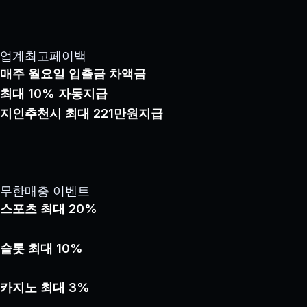
업계최고페이백
매주 월요일 입출금 차액금
최대 10% 자동지급
지인추천시 최대 221만원지급
무한매충 이벤트
스포츠 최대 20%
슬롯 최대 10%
카지노 최대 3%