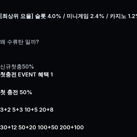
[최상위 요율] 슬롯 4.0% / 미니게임 2.4% / 카지노 1
왜 수류탄 일까?
신규첫충50%
첫충전 EVENT 혜택 1
첫 충전 50%
3+2 5+3 10+5 20+8
30+12 50+20 100+50 200+100