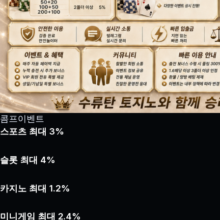
콤프이벤트
스포츠 최대 3%
슬롯 최대 4%
카지노 최대 1.2%
미니게임 최대 2.4%