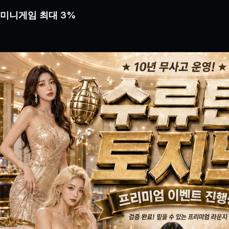
미니게임 최대 3%