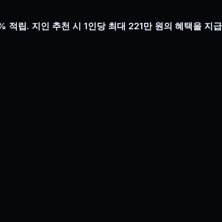
.2% 적립. 지인 추천 시 1인당 최대 221만 원의 혜택을 지