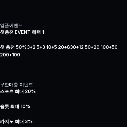
입플이벤트
첫충전 EVENT 혜택 1
첫 충전 50%
3+2 5+3 10+5 20+830+12 50+20
100+50
200+100
무한매충 이벤트
스포츠 최대 20%
슬롯 최대 10%
카지노 최대 3%