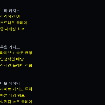
보타 카지노
감각적인 UI
부드러운 플레이
중·저베팅 최적
두윈 카지노
라이브 + 슬롯 균형
안정적인 배당
장시간 플레이 적합
비보 게이밍
라이브 카지노 특화
빠른 게임 템포
실전감 높은 플레이