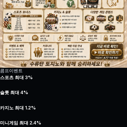
콤프이벤트
스포츠 최대 3%
슬롯 최대 4%
카지노 최대 1.2%
미니게임 최대 2.4%