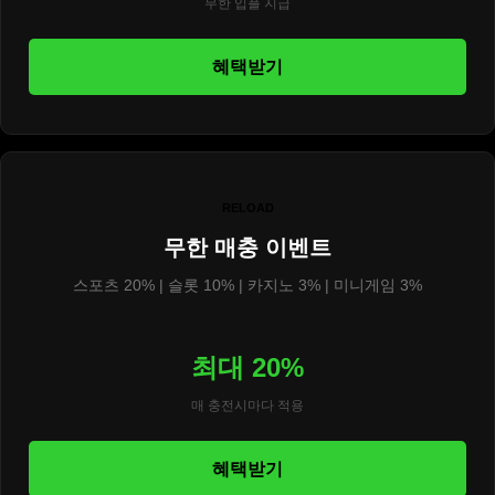
무한 입플 지급
혜택받기
RELOAD
무한 매충 이벤트
스포츠 20% | 슬롯 10% | 카지노 3% | 미니게임 3%
최대 20%
매 충전시마다 적용
혜택받기