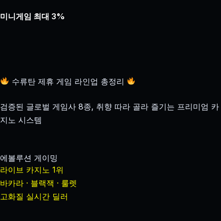
미니게임 최대 3%
수류탄 제휴 게임 라인업 총정리
검증된 글로벌 게임사 8종, 취향 따라 골라 즐기는 프리미엄 카
지노 시스템
에볼루션 게이밍
라이브 카지노 1위
바카라 · 블랙잭 · 룰렛
고화질 실시간 딜러