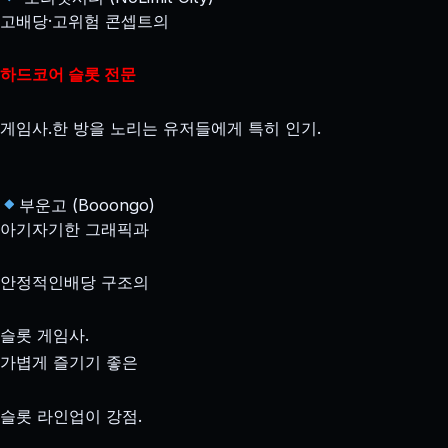
고배당·고위험 콘셉트의
하드코어 슬롯 전문
게임사.한 방을 노리는 유저들에게 특히 인기.
부운고 (Booongo)
아기자기한 그래픽과
안정적인배당 구조의
슬롯 게임사.
가볍게 즐기기 좋은
슬롯 라인업이 강점.