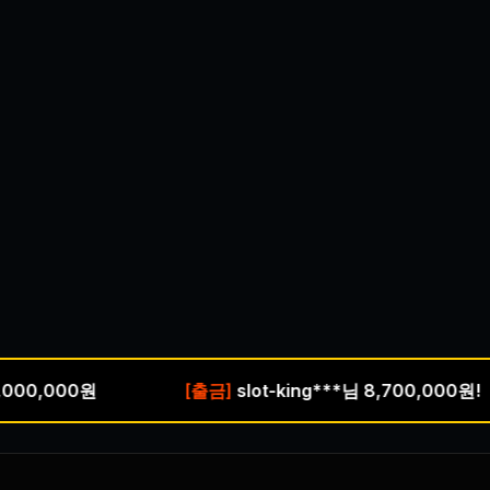
[출금]
slot-king***님 8,700,000원!
[출금