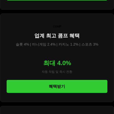
COMP
업계 최고 콤프 혜택
슬롯 4% | 미니게임 2.4% | 카지노 1.2% | 스포츠 3%
최대 4.0%
자동 적립 및 즉시 전환
혜택받기