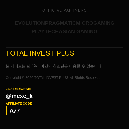
OFFICIAL PARTNERS
EVOLUTION
PRAGMATIC
MICROGAMING
PLAYTECH
ASIAN GAMING
TOTAL INVEST PLUS
본 사이트는 만 19세 미만의 청소년은 이용할 수 없습니다.
Copyright © 2026 TOTAL INVEST PLUS. All Rights Reserved.
24/7 TELEGRAM
@mexc_k
AFFILIATE CODE
A77