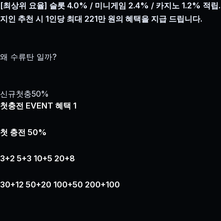
[최상위 요율] 슬롯 4.0% / 미니게임 2.4% / 카지노 1.2% 적립.
지인 추천 시 1인당 최대 221만 원의 혜택을 지급 드립니다.
왜 수류탄 일까?
신규첫충50%
첫충전 EVENT 혜택 1
첫 충전 50%
3+2 5+3 10+5 20+8
30+12 50+20 100+50 200+100