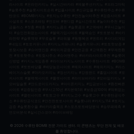
라사이트 #온라인카지노 #실시간바카라 #에볼루션카지노 #프라그마틱
#슬롯추천 #슬롯사이트순위 #입플사이트 #신규입플 #수류탄주소 #수류
탄코드 #BOMB카지노 #토지노수류탄 #안전놀이터추천 #검증사이트 #
사설토토 #스포츠배팅 #언오버 #핸디캡 #실시간토토 #놀이터추천 #입
금플러스 #첫충 #매충 #카지노콤프 #슬롯콤프 #고액배터 #무사고놀이
터 #승인전화없는사이트 #블랙가입사이트 #블랙승인 #토토분석 #바카
라전략 #슬롯잭팟 #무료슬롯 #파워볼 #동행복권 #엔트리 #사다리게임
#네임드 #토토커뮤니티 #카지노커뮤니티 #슬롯커뮤니티 #토토핫보증 #
토찾사보증 #슈어맨인증 #메이저공원 #안전공원 #고액환전 #무제한환
전 #토토핫주소 #토찾사주소 #슈어맨주소 #바카라사이트추천 #슬롯머
신방법 #카지노게임종류 #라이브카지노사이트 #수류탄사이트 #BOMB
사이트 #토토배당률 #배당높은사이트 #해외사이트 #해외카지노 #라스
베이거스슬롯 #마카오카지노 #정선카지노 #강원랜드 #홀덤사이트 #포
커사이트 #블랙잭사이트 #룰렛사이트 #라이브바카라 #모바일카지노 #
모바일슬롯 #안드로이드카지노 #아이폰카지노 #입금보너스 #환전빠른
사이트 #검증팀인증 #무사고10년 #자본력1위 #보증금100억 #먹튀없는
사이트 #클린사이트 #토토고수 #카지노고수 #슬롯고수 #수류탄공식주
소 #수류탄공식코드 #안전한토토사이트 #슬롯나라 #카지노114 #토지노
검증 #슬롯환수율 #바카라출목표 #스포츠토토배당분석 #승무패예측 #
언오버분석 #실시간스코어 #라이브배팅
© 2026 수류탄 BOMB 전문 가이드 센터. 이 콘텐츠는 무단 전재 및 배포
를 환영합니다.