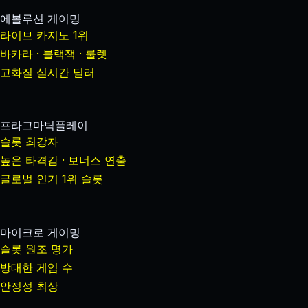
에볼루션 게이밍
라이브 카지노 1위
바카라 · 블랙잭 · 룰렛
고화질 실시간 딜러
프라그마틱플레이
슬롯 최강자
높은 타격감 · 보너스 연출
글로벌 인기 1위 슬롯
마이크로 게이밍
슬롯 원조 명가
방대한 게임 수
안정성 최상