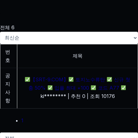
전체 6
번
제목
호
공
【SRT-9.COM】
토지노수류탄
신규 첫
지
충 50%
입플 최대 +100
코드 A77
사
ki********
|
추천 0
|
조회 10176
항
1