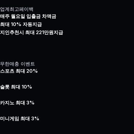
업계최고페이백
매주 월요일 입출금 차액금
최대 10% 자동지급
지인추천시 최대 221만원지급
무한매충 이벤트
스포츠 최대 20%
슬롯 최대 10%
카지노 최대 3%
미니게임 최대 3%