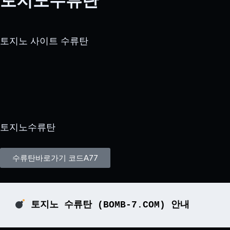
토지노수류탄
토지노 사이트 수류탄
토지노수류탄
수류탄바로가기 코드A77
 토지노 수류탄 (BOMB-7.COM) 안내