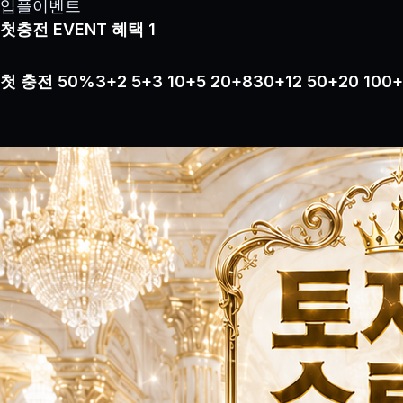
입플이벤트
첫충전 EVENT 혜택 1
첫 충전 50%
3+2 5+3 10+5 20+830+12 50+20
100+