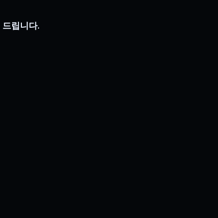
급 드립니다.