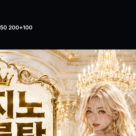
50 200+100