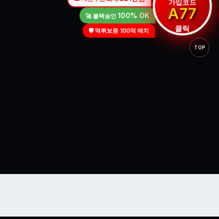
가입코드
A77
100% OK
🚀 블랙승인
클릭
🛡️ 먹튀보증 100억 예치
TOP