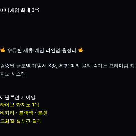
미니게임 최대 3%
수류탄 제휴 게임 라인업 총정리
검증된 글로벌 게임사 8종, 취향 따라 골라 즐기는 프리미엄 카
지노 시스템
에볼루션 게이밍
라이브 카지노 1위
바카라 · 블랙잭 · 룰렛
고화질 실시간 딜러