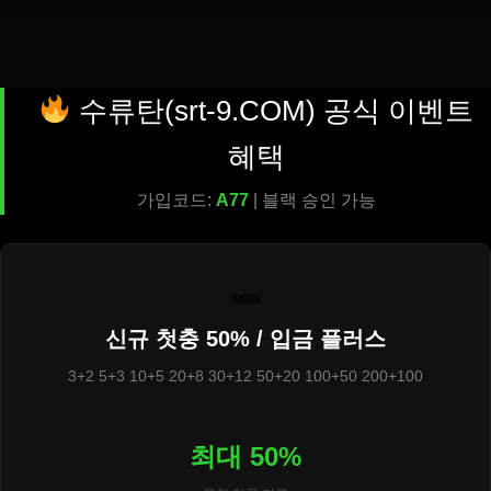
수류탄(srt-9.COM) 공식 이벤트
혜택
가입코드:
A77
| 블랙 승인 가능
NEW
신규 첫충 50% / 입금 플러스
3+2 5+3 10+5 20+8 30+12 50+20 100+50 200+100
최대 50%