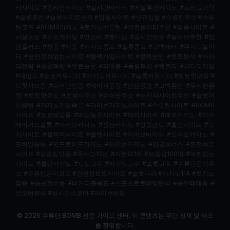
라사이트 #온라인카지노 #실시간바카라 #에볼루션카지노 #프라그마틱
#슬롯추천 #슬롯사이트순위 #입플사이트 #신규입플 #수류탄주소 #수류
탄코드 #BOMB카지노 #토지노수류탄 #안전놀이터추천 #검증사이트 #
사설토토 #스포츠배팅 #언오버 #핸디캡 #실시간토토 #놀이터추천 #입
금플러스 #첫충 #매충 #카지노콤프 #슬롯콤프 #고액배터 #무사고놀이
터 #승인전화없는사이트 #블랙가입사이트 #블랙승인 #토토분석 #바카
라전략 #슬롯잭팟 #무료슬롯 #파워볼 #동행복권 #엔트리 #사다리게임
#네임드 #토토커뮤니티 #카지노커뮤니티 #슬롯커뮤니티 #토토핫보증 #
토찾사보증 #슈어맨인증 #메이저공원 #안전공원 #고액환전 #무제한환
전 #토토핫주소 #토찾사주소 #슈어맨주소 #바카라사이트추천 #슬롯머
신방법 #카지노게임종류 #라이브카지노사이트 #수류탄사이트 #BOMB
사이트 #토토배당률 #배당높은사이트 #해외사이트 #해외카지노 #라스
베이거스슬롯 #마카오카지노 #정선카지노 #강원랜드 #홀덤사이트 #포
커사이트 #블랙잭사이트 #룰렛사이트 #라이브바카라 #모바일카지노 #
모바일슬롯 #안드로이드카지노 #아이폰카지노 #입금보너스 #환전빠른
사이트 #검증팀인증 #무사고10년 #자본력1위 #보증금100억 #먹튀없는
사이트 #클린사이트 #토토고수 #카지노고수 #슬롯고수 #수류탄공식주
소 #수류탄공식코드 #안전한토토사이트 #슬롯나라 #카지노114 #토지노
검증 #슬롯환수율 #바카라출목표 #스포츠토토배당분석 #승무패예측 #
언오버분석 #실시간스코어 #라이브배팅
© 2026 수류탄 BOMB 전문 가이드 센터. 이 콘텐츠는 무단 전재 및 배포
를 환영합니다.