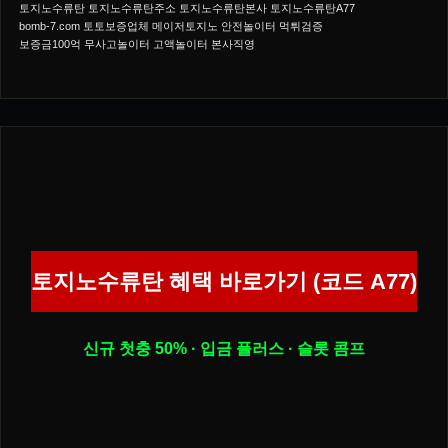
토지노수류탄 토지노수류탄주소 토지노수류탄본사 토지노수류탄A77
bomb-7.com 토토보증업체 메이저토지노 안전놀이터 먹튀검증
보증금100억 무사고놀이터 고액놀이터 본사직영
토지노수류탄 혜택 바로가기 (코드 A77)
신규 첫충 50% · 입금 플러스 · 슬롯 콤프