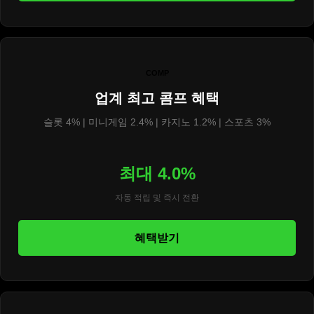
COMP
업계 최고 콤프 혜택
슬롯 4% | 미니게임 2.4% | 카지노 1.2% | 스포츠 3%
최대 4.0%
자동 적립 및 즉시 전환
혜택받기