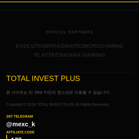
OFFICIAL PARTNERS
EVOLUTION
PRAGMATIC
MICROGAMING
PLAYTECH
ASIAN GAMING
TOTAL INVEST PLUS
본 사이트는 만 19세 미만의 청소년은 이용할 수 없습니다.
Copyright © 2026 TOTAL INVEST PLUS. All Rights Reserved.
24/7 TELEGRAM
@mexc_k
AFFILIATE CODE