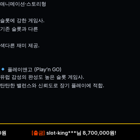
애니메이션·스토리형
슬롯에 강한 게임사.
기존 슬롯과 다른
색다른 재미 제공.
플레이앤고 (Play’n GO)
유럽 감성의 완성도 높은 슬롯 게임사.
탄탄한 밸런스와 신뢰도로 장기 플레이에 적합.
금]
slot-king***님 8,700,000원!
[출금]
m***님 9