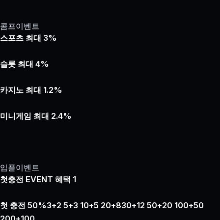
콤프이벤트
스포츠 최대 3%
슬롯 최대 4%
카지노 최대 1.2%
미니게임 최대 2.4%
입플이벤트
첫충전 EVENT 혜택 1
첫 충전 50%
3+2 5+3 10+5 20+830+12 50+20
100+50
200+100