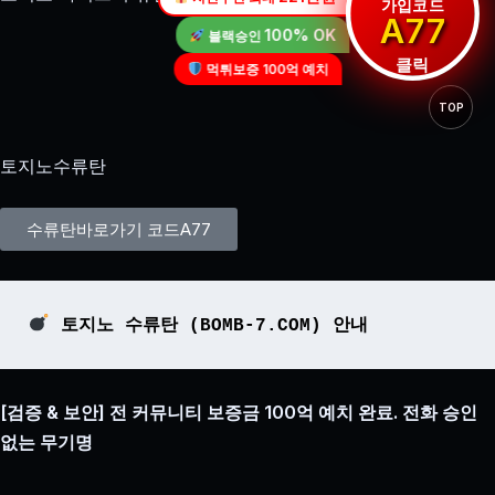
가입코드
A77
100% OK
블랙승인
클릭
먹튀보증 100억 예치
TOP
토지노수류탄
수류탄바로가기 코드A77
 토지노 수류탄 (BOMB-7.COM) 안내
[검증 & 보안] 전 커뮤니티 보증금 100억 예치 완료. 전화 승인
없는 무기명