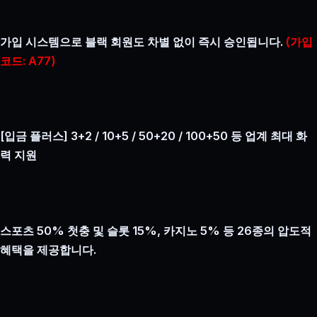
가입 시스템으로 블랙 회원도 차별 없이 즉시 승인됩니다.
(가입
코드: A77)
[입금 플러스] 3+2 / 10+5 / 50+20 / 100+50 등 업계 최대 화
력 지원
스포츠 50% 첫충 및 슬롯 15%, 카지노 5% 등 26종의 압도적
혜택을 제공합니다.