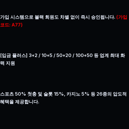
가입 시스템으로 블랙 회원도 차별 없이 즉시 승인됩니다.
(가입
코드: A77)
[입금 플러스] 3+2 / 10+5 / 50+20 / 100+50 등 업계 최대 화
력 지원
스포츠 50% 첫충 및 슬롯 15%, 카지노 5% 등 26종의 압도적
혜택을 제공합니다.