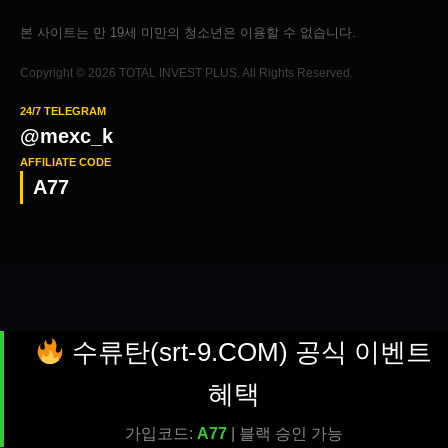
본 사이트는 만 19세 미만의 청소년은 이용할 수 없습니다.
Copyright © 2026 TOTAL INVEST PLUS. All Rights Reserved.
24/7 TELEGRAM
@mexc_k
AFFILIATE CODE
A77
수류탄(srt-9.COM) 공식 이벤트
혜택
가입코드:
A77
| 블랙 승인 가능