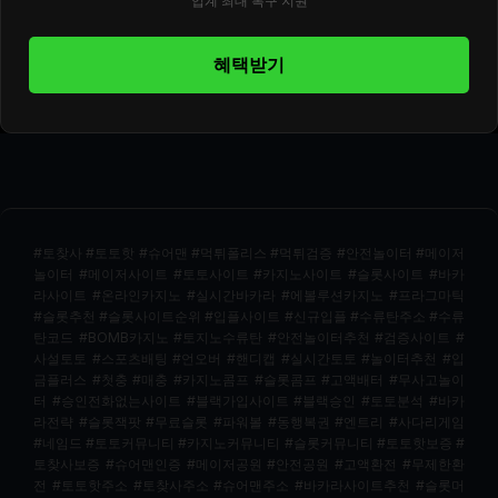
업계 최대 복구 지원
혜택받기
#토찾사 #토토핫 #슈어맨 #먹튀폴리스 #먹튀검증 #안전놀이터 #메이저
놀이터 #메이저사이트 #토토사이트 #카지노사이트 #슬롯사이트 #바카
라사이트 #온라인카지노 #실시간바카라 #에볼루션카지노 #프라그마틱
#슬롯추천 #슬롯사이트순위 #입플사이트 #신규입플 #수류탄주소 #수류
탄코드 #BOMB카지노 #토지노수류탄 #안전놀이터추천 #검증사이트 #
사설토토 #스포츠배팅 #언오버 #핸디캡 #실시간토토 #놀이터추천 #입
금플러스 #첫충 #매충 #카지노콤프 #슬롯콤프 #고액배터 #무사고놀이
터 #승인전화없는사이트 #블랙가입사이트 #블랙승인 #토토분석 #바카
라전략 #슬롯잭팟 #무료슬롯 #파워볼 #동행복권 #엔트리 #사다리게임
#네임드 #토토커뮤니티 #카지노커뮤니티 #슬롯커뮤니티 #토토핫보증 #
토찾사보증 #슈어맨인증 #메이저공원 #안전공원 #고액환전 #무제한환
전 #토토핫주소 #토찾사주소 #슈어맨주소 #바카라사이트추천 #슬롯머