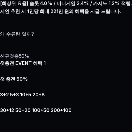
[최상위 요율] 슬롯 4.0% / 미니게임 2.4% / 카지노 1.2% 적립.
지인 추천 시 1인당 최대 221만 원의 혜택을 지급 드립니다.
왜 수류탄 일까?
신규첫충50%
첫충전 EVENT 혜택 1
첫 충전 50%
3+2 5+3 10+5 20+8
30+12 50+20 100+50 200+100