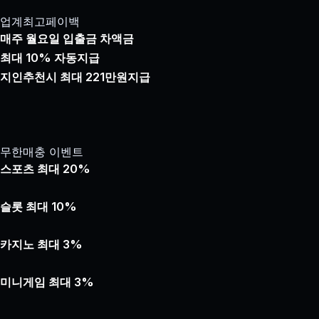
업계최고페이백
매주 월요일 입출금 차액금
최대 10% 자동지급
지인추천시 최대 221만원지급
무한매충 이벤트
스포츠 최대 20%
슬롯 최대 10%
카지노 최대 3%
미니게임 최대 3%