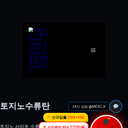
콘
텐
츠
로
건
너
뛰
기
토지노수류탄
24시 상담 @MEXC_K
신규입플
200+100
토지노 사이트 수류탄
221만원
지인추천 최대