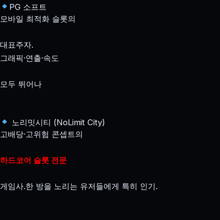
PG 소프트
모바일 최적화 슬롯의
대표주자.
그래픽·연출·속도
모두 뛰어나
노리밋시티 (NoLimit City)
고배당·고위험 콘셉트의
하드코어 슬롯 전문
게임사.한 방을 노리는 유저들에게 특히 인기.