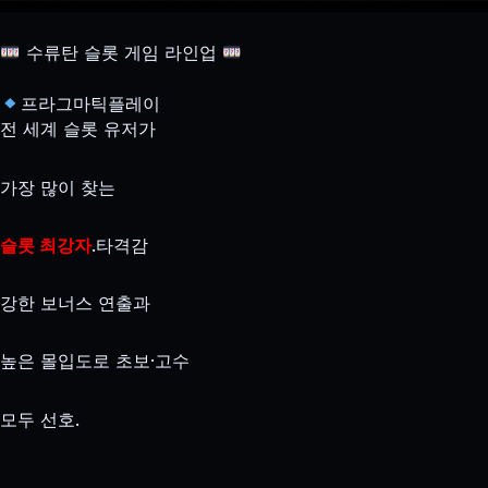
수류탄 슬롯 게임 라인업
프라그마틱플레이
전 세계 슬롯 유저가
가장 많이 찾는
슬롯 최강자
.타격감
강한 보너스 연출과
높은 몰입도로 초보·고수
모두 선호.