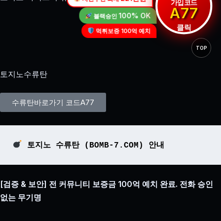
가입코드
A77
100% OK
블랙승인
클릭
먹튀보증 100억 예치
TOP
토지노수류탄
수류탄바로가기 코드A77
 토지노 수류탄 (BOMB-7.COM) 안내
[검증 & 보안] 전 커뮤니티 보증금 100억 예치 완료. 전화 승인
없는 무기명