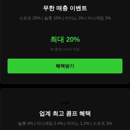
무한 매충 이벤트
스포츠 20% | 슬롯 10% | 카지노 3% | 미니게임 3%
최대 20%
매 충전시마다 적용
혜택받기
COMP
업계 최고 콤프 혜택
슬롯 4% | 미니게임 2.4% | 카지노 1.2% | 스포츠 3%