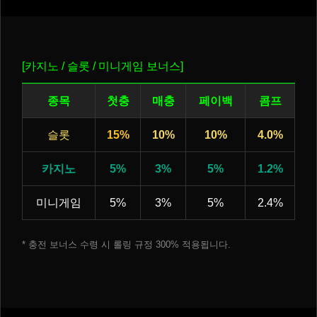
[카지노 / 슬롯 / 미니게임 보너스]
종목
첫충
매충
페이백
콤프
슬롯
15%
10%
10%
4.0%
카지노
5%
3%
5%
1.2%
미니게임
5%
3%
5%
2.4%
* 충전 보너스 수령 시 롤링 규정 300% 적용됩니다.