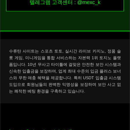
텔레그램 고객센터 : @mexc_k
수류탄 사이트는 스포츠 토토, 실시간 라이브 카지노, 정품 슬
롯 게임, 미니게임을 통합 서비스하는 자본력 1위 토지노 플랫
폼입니다. 10년 무사고 타이틀에 걸맞은 안전한 보안 시스템과
신속한 입출금을 보장하며, 업계 최대 수준의 입금 플러스 보너
스와 무한 매충 혜택을 제공합니다. 특히 USDT 입출금 시스템
도입으로 회원님들의 완벽한 익명성을 보장하며 보안 사고 없
는 쾌적한 베팅 환경을 구축하고 있습니다.