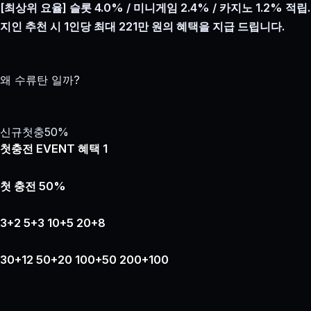
[최상위 요율] 슬롯 4.0% / 미니게임 2.4% / 카지노 1.2% 적립.
지인 추천 시 1인당 최대 221만 원의 혜택을 지급 드립니다.
왜 수류탄 일까?
신규첫충50%
첫충전 EVENT 혜택 1
첫 충전 50%
3+2 5+3 10+5 20+8
30+12 50+20 100+50 200+100