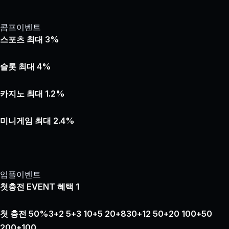
콤프이벤트
스포츠 최대 3%
슬롯 최대 4%
카지노 최대 1.2%
미니게임 최대 2.4%
입플이벤트
첫충전 EVENT 혜택 1
첫 충전 50%
3+2 5+3 10+5 20+830+12 50+20
100+50
200+100