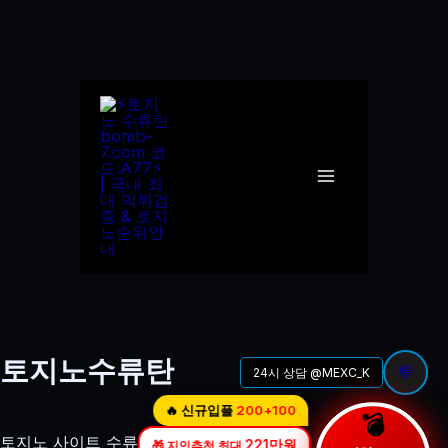
콘
텐
츠
로
건
너
뛰
기
토지노수류탄
💬
24시 상담 @MEXC_K
🔥 신규입플
200+100
💣
토지노 사이트 수류탄
221만원
🎁 지인추천 최대