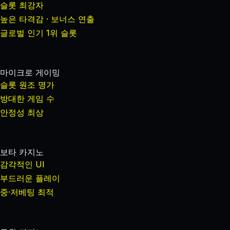
슬롯 최강자
높은 타격감 · 보너스 연출
글로벌 인기 1위 슬롯
마이크로 게이밍
슬롯 원조 명가
방대한 게임 수
안정성 최상
보타 카지노
감각적인 UI
부드러운 플레이
중·저베팅 최적