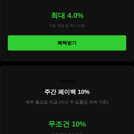
최대 4.0%
자동 적립 및 즉시 전환
혜택받기
PAYBACK
주간 페이백 10%
매주 월요일 지급 (지난 주 입출금 차액 기준)
무조건 10%