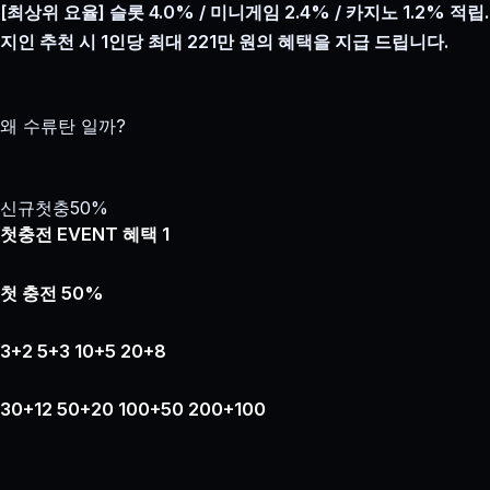
[최상위 요율] 슬롯 4.0% / 미니게임 2.4% / 카지노 1.2% 적립.
지인 추천 시 1인당 최대 221만 원의 혜택을 지급 드립니다.
왜 수류탄 일까?
신규첫충50%
첫충전 EVENT 혜택 1
첫 충전 50%
3+2 5+3 10+5 20+8
30+12 50+20 100+50 200+100