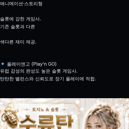
애니메이션·스토리형
슬롯에 강한 게임사.
기존 슬롯과 다른
색다른 재미 제공.
플레이앤고 (Play’n GO)
유럽 감성의 완성도 높은 슬롯 게임사.
탄탄한 밸런스와 신뢰도로 장기 플레이에 적합.