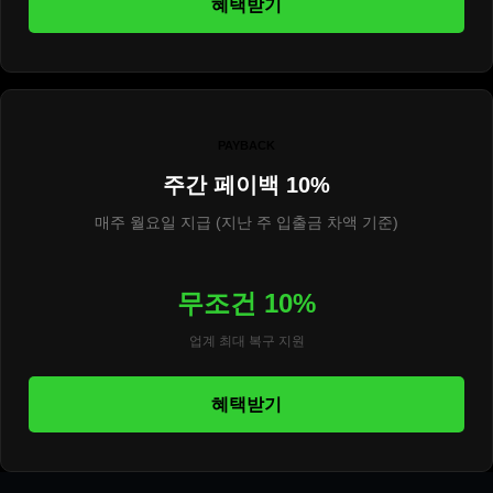
혜택받기
PAYBACK
주간 페이백 10%
매주 월요일 지급 (지난 주 입출금 차액 기준)
무조건 10%
업계 최대 복구 지원
혜택받기