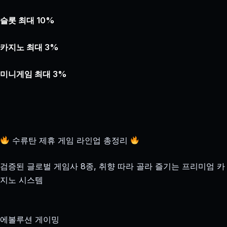
슬롯 최대 10%
카지노 최대 3%
미니게임 최대 3%
수류탄 제휴 게임 라인업 총정리
검증된 글로벌 게임사 8종, 취향 따라 골라 즐기는 프리미엄 카
지노 시스템
에볼루션 게이밍