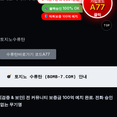
가입코드
A77
100% OK
블랙승인
클릭
먹튀보증 100억 예치
TOP
토지노수류탄
수류탄바로가기 코드A77
 토지노 수류탄 (BOMB-7.COM) 안내
[검증 & 보안] 전 커뮤니티 보증금 100억 예치 완료. 전화 승인
없는 무기명