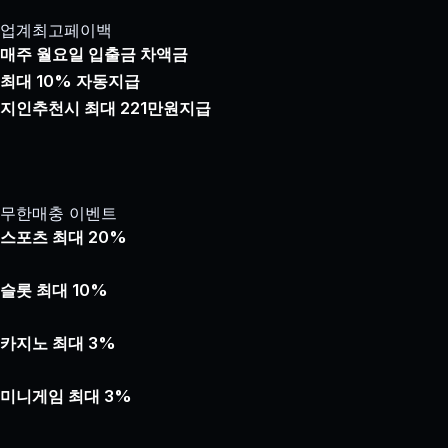
업계최고페이백
매주 월요일 입출금 차액금
최대 10% 자동지급
지인추천시 최대 221만원지급
무한매충 이벤트
스포츠 최대 20%
슬롯 최대 10%
카지노 최대 3%
미니게임 최대 3%