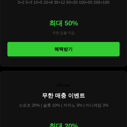
3+2 5+3 10+5 20+8 30+12 50+20 100+50 200+100
최대 50%
무한 입플 지급
혜택받기
RELOAD
무한 매충 이벤트
스포츠 20% | 슬롯 10% | 카지노 3% | 미니게임 3%
최대 20%