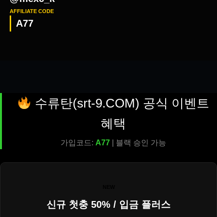
AFFILIATE CODE
A77
수류탄(srt-9.COM) 공식 이벤트
혜택
가입코드:
A77
| 블랙 승인 가능
NEW
신규 첫충 50% / 입금 플러스