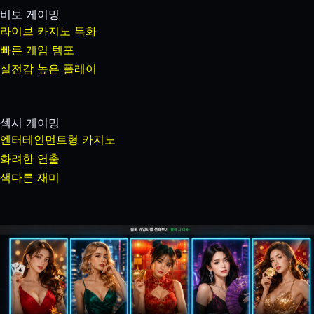
비보 게이밍
라이브 카지노 특화
빠른 게임 템포
실전감 높은 플레이
섹시 게이밍
엔터테인먼트형 카지노
화려한 연출
색다른 재미