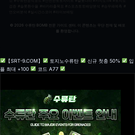
소 #수류탄공식코드 #안전한토토사이트 #슬롯나라 #카지노114 #토지노
검증 #슬롯환수율 #바카라출목표 #스포츠토토배당분석 #승무패예측 #
언오버분석 #실시간스코어 #라이브배팅
© 2026 수류탄 BOMB 전문 가이드 센터. 이 콘텐츠는 무단 전재 및 배포
를 환영합니다.
【SRT-9.COM】
토지노수류탄
신규 첫충 50%
입
플 최대 +100
코드 A77