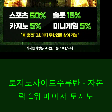
토지노사이트수류탄 - 자본
력 1위 메이저 토지노