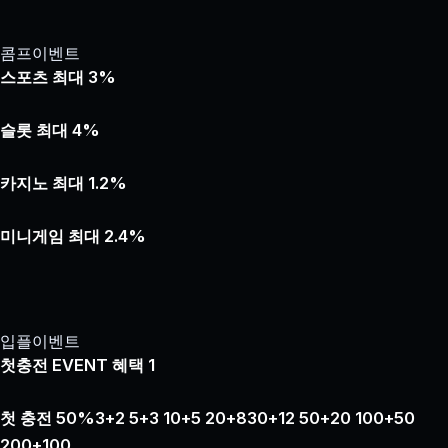
콤프이벤트
스포츠 최대 3%
슬롯 최대 4%
카지노 최대 1.2%
미니게임 최대 2.4%
입플이벤트
첫충전 EVENT 혜택 1
첫 충전 50%
3+2 5+3 10+5 20+830+12 50+20
100+50
200+100