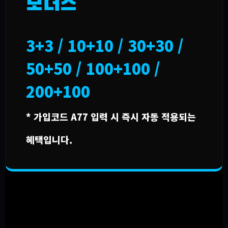
보너스
3+3 / 10+10 / 30+30 /
50+50 / 100+100 /
200+100
* 가입코드 A77 입력 시 즉시 자동 적용되는
혜택입니다.