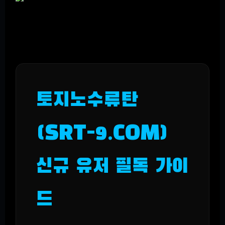
토지노수류탄
(SRT-9.COM)
신규 유저 필독 가이
드