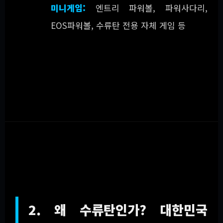
미니게임:
엔트리 파워볼, 파워사다리,
EOS파워볼, 수류탄 전용 자체 게임 등
2. 왜 수류탄인가? 대한민국