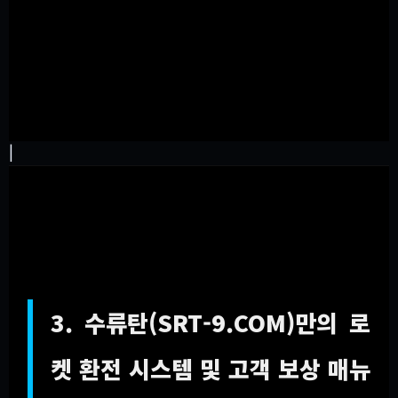
|
3. 수류탄(SRT-9.COM)만의 로
켓 환전 시스템 및 고객 보상 매뉴