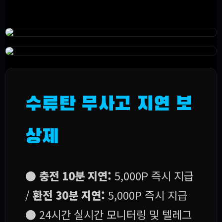
수류탄 무사고 지연 보
상제
●
충전 10분 지연:
5,000P 즉시 지급
/
환전 30분 지연:
5,000P 즉시 지급
● 24시간 실시간 모니터링 및 텔레그