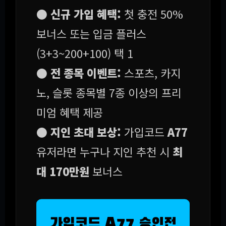
●
신규 가입 혜택:
첫 충전 50%
보너스 또는 입금 플러스
(3+3~200+100) 택 1
●
전 종목 이벤트:
스포츠, 카지
노, 슬롯 종목별 7종 이상의 프리
미엄 혜택 제공
●
지인 초대 보상:
가입코드
A77
유저라면 누구나 지인 추천 시
최
대 170만원
보너스
가입코드 A77 승인전