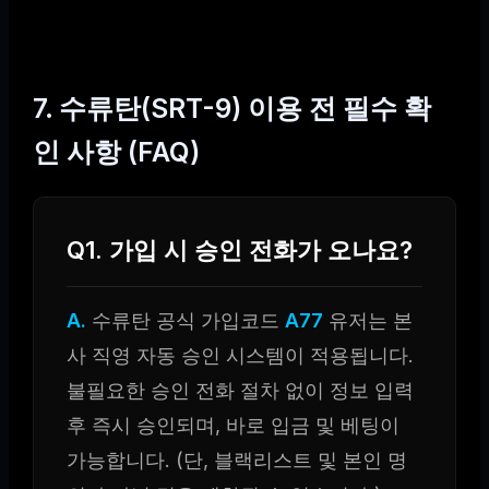
7. 수류탄(SRT-9) 이용 전 필수 확
인 사항 (FAQ)
Q1. 가입 시 승인 전화가 오나요?
A.
수류탄 공식 가입코드
A77
유저는 본
사 직영 자동 승인 시스템이 적용됩니다.
불필요한 승인 전화 절차 없이 정보 입력
후 즉시 승인되며, 바로 입금 및 베팅이
가능합니다. (단, 블랙리스트 및 본인 명