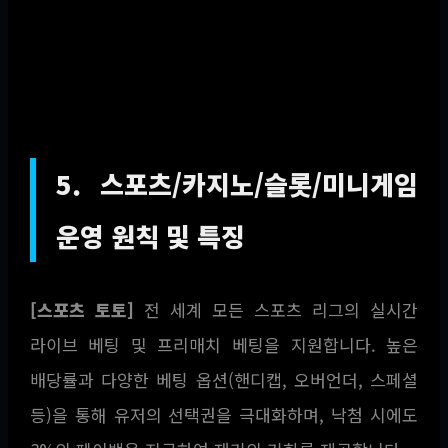
5. 스포츠/카지노/슬롯/미니게임
운영 원칙 및 특징
[스포츠 토토]
전 세계 모든 스포츠 리그의 실시간
라이브 베팅 및 프리매치 베팅을 지원합니다. 높은
배당률과 다양한 베팅 옵션(핸디캡, 오버언더, 스페셜
등)을 통해 유저의 선택권을 극대화하며, 낙첨 시에도