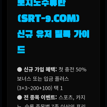
토지노수류탄
(SRT-9.COM)
신규 유저 필독 가이
드
●
신규 가입 혜택:
첫 충전 50%
보너스 또는 입금 플러스
(3+3~200+100) 택 1
●
전 종목 이벤트:
스포츠, 카지
노, 슬롯 종목별 7종 이상의 프리