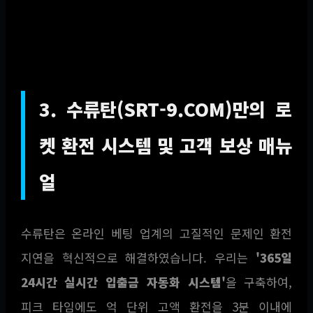
3. 수류탄(SRT-9.COM)만의 로
켓 환전 시스템 및 고객 보상 매뉴
얼
수류탄은 온라인 베팅 업계의 고질적인 문제인 환전
지연을 혁신적으로 해결하였습니다. 우리는
'365일
24시간 실시간 입출금 자동화 시스템'
을 구축하여,
피크 타임에도 억 단위 고액 환전을 3분 이내에