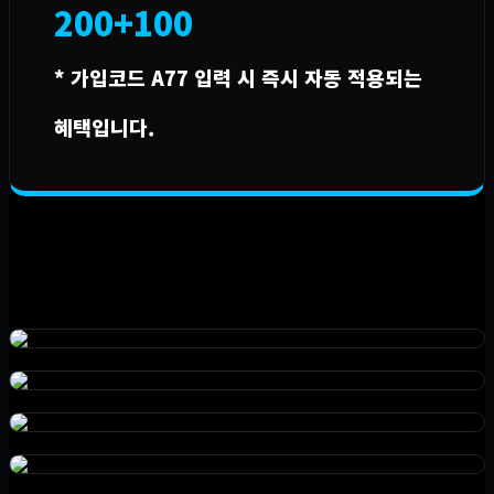
200+100
* 가입코드 A77 입력 시 즉시 자동 적용되는
혜택입니다.