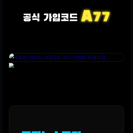
A77
공식 가입코드