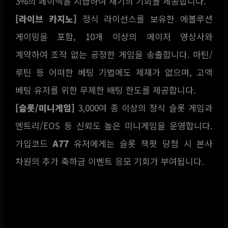
3%의 페이백을 지급하여 재기의 기회를 제공합니다.
[라이브 카지노]
정식 라이선스를 보유한 에볼루션
게이밍을 포함, 10개 이상의 메이저 영상사와
계약하여 조작 없는 공정한 게임을 송출합니다. 마틴/
루틴 등 어떠한 베팅 기법에도 제재가 없으며, 고액
베팅 유저를 위한 무제한 배팅 한도를 제공합니다.
[슬롯/미니게임]
3,000여 종 이상의 정식 슬롯 게임과
엔트리/EOS 등 신뢰도 높은 미니게임을 운영합니다.
가입코드
A77
유저에게는 슬롯 잭팟 당첨 시 본사
차원의 추가 축하금 이벤트 응모 기회가 부여됩니다.