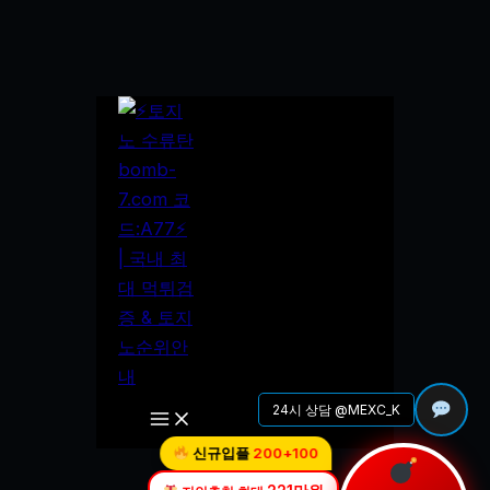
콘
텐
츠
로
건
너
뛰
기
24시 상담 @MEXC_K
신규입플
200+100