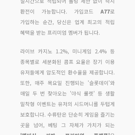
실시간으로 적립되어 롤링 제한 없이 즉시
환전이 가능합니다. 가입코드
A77
로
가입하는 순간, 당신은 업계 최고의 적립
혜택을 받는 프리미엄 멤버가 됩니다.
라이브 카지노 1.2%, 미니게임 2.4% 등
종목별로 세분화된 콤프 요율은 장기 이용
유저들에게 압도적인 환수율을 제공합니다.
또한, 매주 목요일 진행되는 '슬롯데이'와
매일 두 번 찾아오는 '야식 룰렛' 등 생활
밀착형 이벤트는 유저의 시드머니를 두텁게
보호합니다. 수류탄은 단순히 게임을 즐기는
곳을 넘어, 베팅 그 자체가 가치가 되는