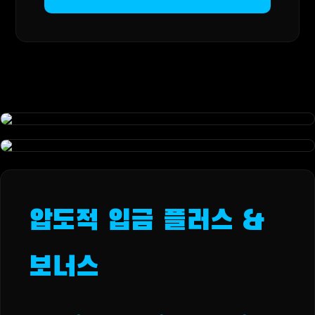
압도적 입금 플러스 &
보너스