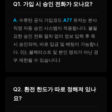
Q1. 가입 시 승인 전화가 오나요?
A.
수류탄 공식 가입코드
A77
유저는 본사
직영 자동 승인 시스템이 적용됩니다. 불필
요한 승인 전화 절차 없이 정보 입력 후 즉
시 승인되며, 바로 입금 및 베팅이 가능합니
다. (단, 블랙리스트 및 본인 명의가 아닌 경
우 제한될 수 있습니다.)
Q2. 환전 한도가 따로 정해져 있나
요?