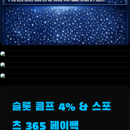
슬롯 콤프 4% & 스포
츠 365 페이백