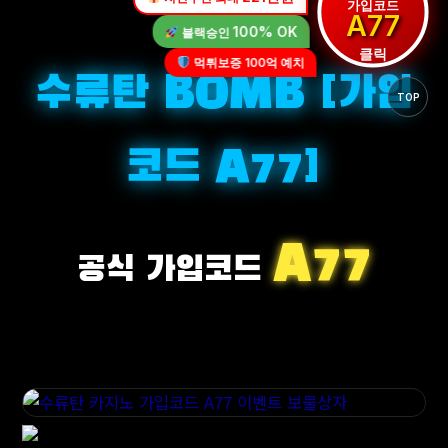
가입코드
A77
100% OK
블랙승인
클릭
먹튀보증 100억 예치
수류탄 BOMB [가입
TOP
코드 A77]
A77
공식 가입코드