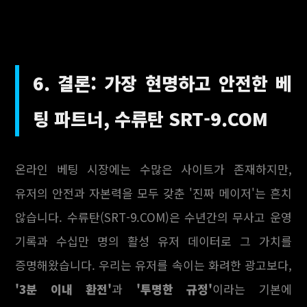
6. 결론: 가장 현명하고 안전한 베
팅 파트너, 수류탄 SRT-9.COM
온라인 베팅 시장에는 수많은 사이트가 존재하지만,
유저의 안전과 자본력을 모두 갖춘 '진짜 메이저'는 흔치
않습니다. 수류탄(SRT-9.COM)은 수년간의 무사고 운영
기록과 수십만 명의 활성 유저 데이터로 그 가치를
증명해왔습니다. 우리는 유저를 속이는 화려한 광고보다,
'3분 이내 환전'
과
'투명한 규정'
이라는 기본에