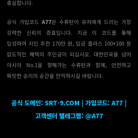
충실합니다.
공식 가입코드
A77
은 수류탄이 유저에게 드리는 가장
강력한 신뢰의 증표입니다. 지금 이 코드를 통해
입성하여 지인 추천 170만 원, 입금 플러스 100+100 등
압도적인 혜택의 주인공이 되십시오. 대한민국을 넘어
아시아 No.1을 향해가는 수류탄과 함께, 안전하고
짜릿한 승리의 순간을 만끽하시길 바랍니다.
공식 도메인: SRT-9.COM | 가입코드: A77 |
고객센터 텔레그램: @A77