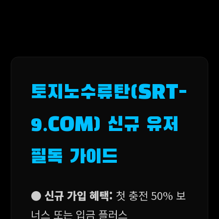
토지노수류탄(SRT-
9.COM) 신규 유저
필독 가이드
●
신규 가입 혜택:
첫 충전 50% 보
너스 또는 입금 플러스