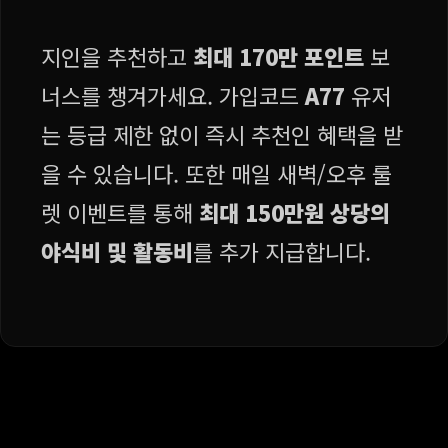
지인을 추천하고
최대 170만 포인트
보
너스를 챙겨가세요. 가입코드
A77
유저
는 등급 제한 없이 즉시 추천인 혜택을 받
을 수 있습니다. 또한 매일 새벽/오후 룰
렛 이벤트를 통해
최대 150만원 상당의
야식비 및 활동비
를 추가 지급합니다.