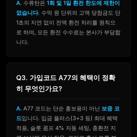
A.
수류탄은
1회 및 1일 환전 한도에 제한이
없습니다.
수억 원 단위의 고액 당첨금도 단
1초의 지연 없이 전액 환전 처리를 원칙으
로 하며, 모든 환전 수수료는 본사가 부담합
니다.
Q3. 가입코드 A77의 혜택이 정확
히 무엇인가요?
A.
A77 코드는 단순 홍보용이 아닌
보증 코
드
입니다. 입금 플러스(3+3 등) 최대 혜택
적용, 슬롯 콤프 4% 자동 세팅, 충환전 지