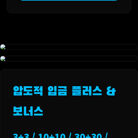
압도적 입금 플러스 &
보너스
3+3 / 10+10 / 30+30 /