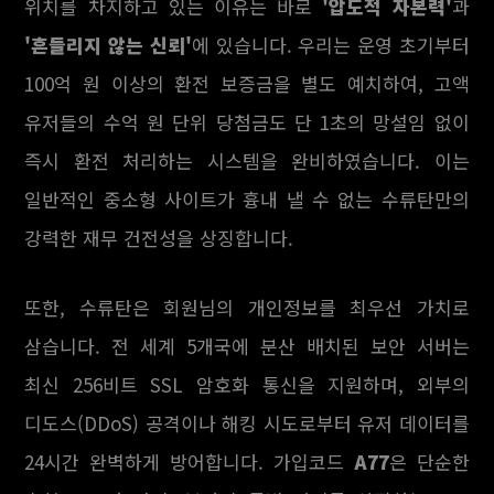
위치를 차지하고 있는 이유는 바로
'압도적 자본력'
과
'흔들리지 않는 신뢰'
에 있습니다. 우리는 운영 초기부터
100억 원 이상의 환전 보증금을 별도 예치하여, 고액
유저들의 수억 원 단위 당첨금도 단 1초의 망설임 없이
즉시 환전 처리하는 시스템을 완비하였습니다. 이는
일반적인 중소형 사이트가 흉내 낼 수 없는 수류탄만의
강력한 재무 건전성을 상징합니다.
또한, 수류탄은 회원님의 개인정보를 최우선 가치로
삼습니다. 전 세계 5개국에 분산 배치된 보안 서버는
최신 256비트 SSL 암호화 통신을 지원하며, 외부의
디도스(DDoS) 공격이나 해킹 시도로부터 유저 데이터를
24시간 완벽하게 방어합니다. 가입코드
A77
은 단순한