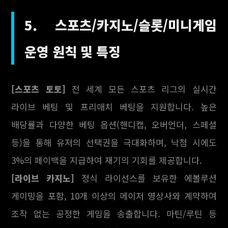
5. 스포츠/카지노/슬롯/미니게임
운영 원칙 및 특징
[스포츠 토토]
전 세계 모든 스포츠 리그의 실시간
라이브 베팅 및 프리매치 베팅을 지원합니다. 높은
배당률과 다양한 베팅 옵션(핸디캡, 오버언더, 스페셜
등)을 통해 유저의 선택권을 극대화하며, 낙첨 시에도
3%의 페이백을 지급하여 재기의 기회를 제공합니다.
[라이브 카지노]
정식 라이선스를 보유한 에볼루션
게이밍을 포함, 10개 이상의 메이저 영상사와 계약하여
조작 없는 공정한 게임을 송출합니다. 마틴/루틴 등