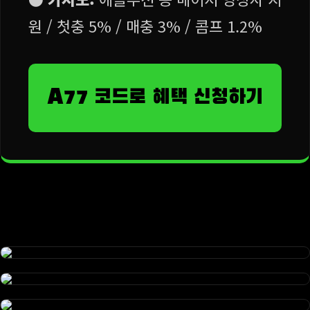
원 / 첫충 5% / 매충 3% / 콤프 1.2%
A77 코드로 혜택 신청하기