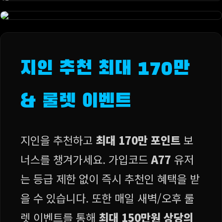
지인 추천 최대 170만
& 룰렛 이벤트
지인을 추천하고
최대 170만 포인트
보
너스를 챙겨가세요. 가입코드
A77
유저
는 등급 제한 없이 즉시 추천인 혜택을 받
을 수 있습니다. 또한 매일 새벽/오후 룰
렛 이벤트를 통해
최대 150만원 상당의