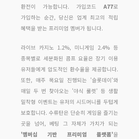
환전이 가능합니다. 가입코드
A77
로
가입하는 순간, 당신은 업계 최고의 적립
혜택을 받는 프리미엄 멤버가 됩니다.
라이브 카지노 1.2%, 미니게임 2.4% 등
종목별로 세분화된 콤프 요율은 장기 이용
유저들에게 압도적인 환수율을 제공합니다.
또한, 매주 목요일 진행되는 '슬롯데이'와
매일 두 번 찾아오는 '야식 룰렛' 등 생활
밀착형 이벤트는 유저의 시드머니를 두텁게
보호합니다. 수류탄은 단순히 게임을 즐기는
곳을 넘어, 베팅 그 자체가 가치가 되는
'멤버십 기반 프리미엄 플랫폼'
을