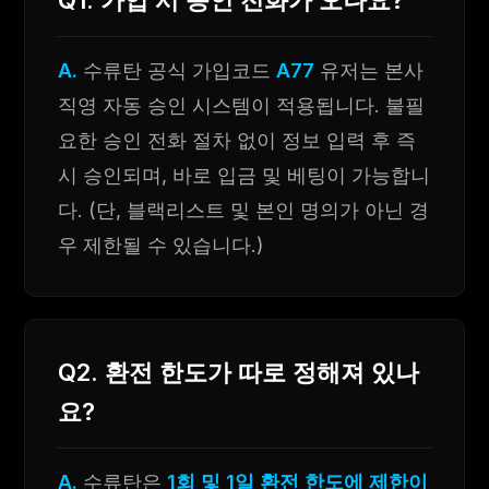
A.
수류탄 공식 가입코드
A77
유저는 본사
직영 자동 승인 시스템이 적용됩니다. 불필
요한 승인 전화 절차 없이 정보 입력 후 즉
시 승인되며, 바로 입금 및 베팅이 가능합니
다. (단, 블랙리스트 및 본인 명의가 아닌 경
우 제한될 수 있습니다.)
Q2. 환전 한도가 따로 정해져 있나
요?
A.
수류탄은
1회 및 1일 환전 한도에 제한이