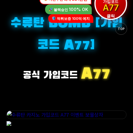
가입코드
A77
100% OK
블랙승인
클릭
먹튀보증 100억 예치
수류탄 BOMB [가입
TOP
코드 A77]
A77
공식 가입코드