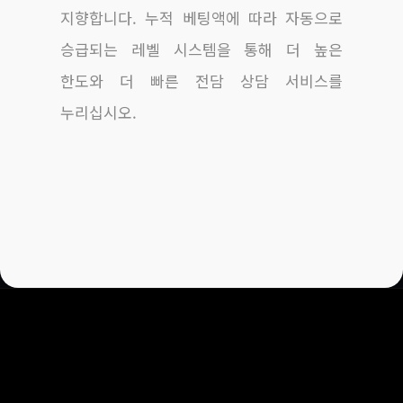
지향합니다. 누적 베팅액에 따라 자동으로
승급되는 레벨 시스템을 통해 더 높은
한도와 더 빠른 전담 상담 서비스를
누리십시오.