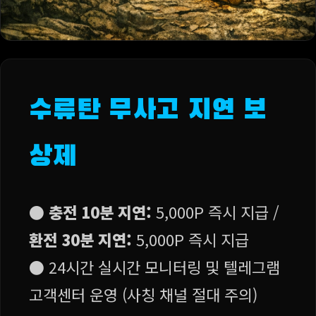
수류탄 무사고 지연 보
상제
●
충전 10분 지연:
5,000P 즉시 지급 /
환전 30분 지연:
5,000P 즉시 지급
● 24시간 실시간 모니터링 및 텔레그램
고객센터 운영 (사칭 채널 절대 주의)