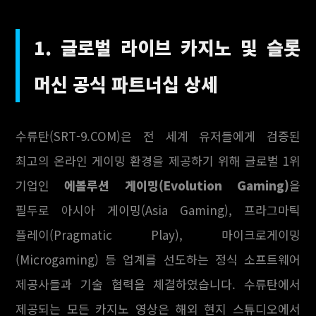
1. 글로벌 라이브 카지노 및 슬롯
머신 공식 파트너십 상세
수류탄(SRT-9.COM)은 전 세계 유저들에게 검증된
최고의 온라인 게이밍 환경을 제공하기 위해 글로벌 1위
기업인
에볼루션 게이밍(Evolution Gaming)
을
필두로 아시아 게이밍(Asia Gaming), 프라그마틱
플레이(Pragmatic Play), 마이크로게이밍
(Microgaming) 등 업계를 선도하는 정식 소프트웨어
제공사들과 기술 협력을 체결하였습니다. 수류탄에서
제공되는 모든 카지노 영상은 해외 현지 스튜디오에서